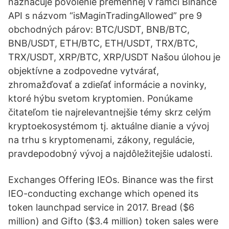
naznačuje povolenie premennej v rámci Binance
API s názvom “isMaginTradingAllowed” pre 9
obchodných párov: BTC/USDT, BNB/BTC,
BNB/USDT, ETH/BTC, ETH/USDT, TRX/BTC,
TRX/USDT, XRP/BTC, XRP/USDT Našou úlohou je
objektívne a zodpovedne vytvárať,
zhromažďovať a zdieľať informácie a novinky,
ktoré hýbu svetom kryptomien. Ponúkame
čitateľom tie najrelevantnejšie témy skrz celým
kryptoekosystémom tj. aktuálne dianie a vývoj
na trhu s kryptomenami, zákony, regulácie,
pravdepodobný vývoj a najdôležitejšie udalosti.
Exchanges Offering IEOs. Binance was the first
IEO-conducting exchange which opened its
token launchpad service in 2017. Bread ($6
million) and Gifto ($3.4 million) token sales were