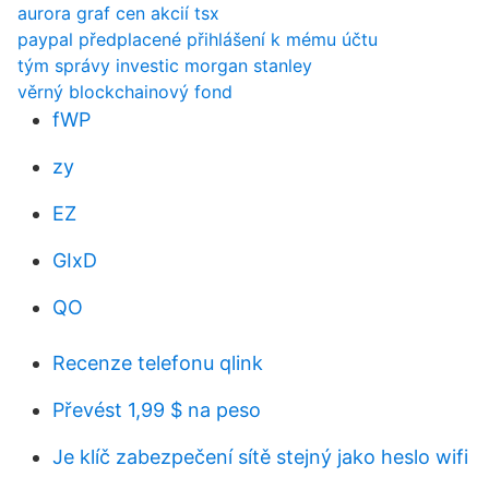
aurora graf cen akcií tsx
paypal předplacené přihlášení k mému účtu
tým správy investic morgan stanley
věrný blockchainový fond
fWP
zy
EZ
GIxD
QO
Recenze telefonu qlink
Převést 1,99 $ na peso
Je klíč zabezpečení sítě stejný jako heslo wifi