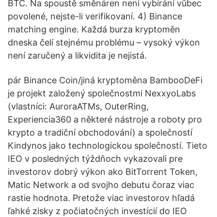
BTC. Na spoustě směnáren není vybírání vůbec
povolené, nejste-li verifikovaní. 4) Binance
matching engine. Každá burza kryptoměn
dneska čelí stejnému problému – vysoký výkon
není zaručený a likvidita je nejistá.
pár Binance Coin/jiná kryptoměna BambooDeFi
je projekt založený společnostmi NexxyoLabs
(vlastníci: AuroraATMs, OuterRing,
Experiencia360 a některé nástroje a roboty pro
krypto a tradiční obchodování) a společností
Kindynos jako technologickou společností. Tieto
IEO v posledných týždňoch vykazovali pre
investorov dobrý výkon ako BitTorrent Token,
Matic Network a od svojho debutu čoraz viac
rastie hodnota. Pretože viac investorov hľadá
ľahké zisky z počiatočných investícií do IEO