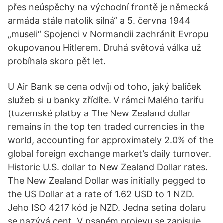
přes neúspěchy na východní frontě je německá
armáda stále natolik silná“ a 5. června 1944
„museli“ Spojenci v Normandii zachránit Evropu
okupovanou Hitlerem. Druhá světová válka už
probíhala skoro pět let.
U Air Bank se cena odvíjí od toho, jaký balíček
služeb si u banky zřídíte. V rámci Malého tarifu
(tuzemské platby a The New Zealand dollar
remains in the top ten traded currencies in the
world, accounting for approximately 2.0% of the
global foreign exchange market’s daily turnover.
Historic U.S. dollar to New Zealand Dollar rates.
The New Zealand Dollar was initially pegged to
the US Dollar at a rate of 1.62 USD to 1 NZD.
Jeho ISO 4217 kód je NZD. Jedna setina dolaru
se nazývá cent. V psaném projevu se zapisuje