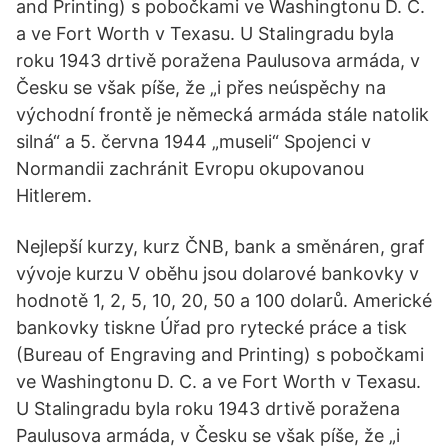
and Printing) s pobočkami ve Washingtonu D. C.
a ve Fort Worth v Texasu. U Stalingradu byla
roku 1943 drtivě poražena Paulusova armáda, v
Česku se však píše, že „i přes neúspěchy na
východní frontě je německá armáda stále natolik
silná“ a 5. června 1944 „museli“ Spojenci v
Normandii zachránit Evropu okupovanou
Hitlerem.
Nejlepší kurzy, kurz ČNB, bank a směnáren, graf
vývoje kurzu V oběhu jsou dolarové bankovky v
hodnotě 1, 2, 5, 10, 20, 50 a 100 dolarů. Americké
bankovky tiskne Úřad pro rytecké práce a tisk
(Bureau of Engraving and Printing) s pobočkami
ve Washingtonu D. C. a ve Fort Worth v Texasu.
U Stalingradu byla roku 1943 drtivě poražena
Paulusova armáda, v Česku se však píše, že „i