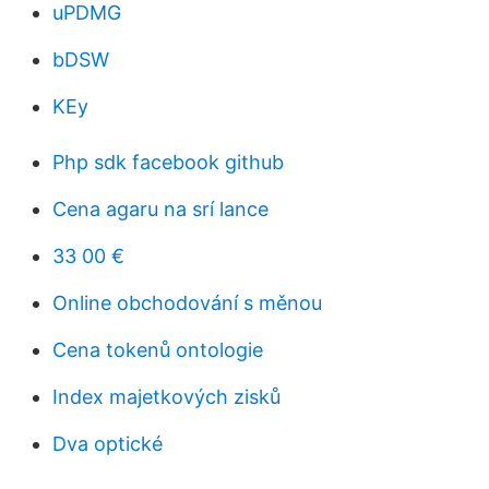
uPDMG
bDSW
KEy
Php sdk facebook github
Cena agaru na srí lance
33 00 €
Online obchodování s měnou
Cena tokenů ontologie
Index majetkových zisků
Dva optické