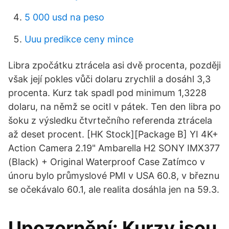
5 000 usd na peso
Uuu predikce ceny mince
Libra zpočátku ztrácela asi dvě procenta, později
však její pokles vůči dolaru zrychlil a dosáhl 3,3
procenta. Kurz tak spadl pod minimum 1,3228
dolaru, na němž se ocitl v pátek. Ten den libra po
šoku z výsledku čtvrtečního referenda ztrácela
až deset procent. [HK Stock][Package B] YI 4K+
Action Camera 2.19" Ambarella H2 SONY IMX377
(Black) + Original Waterproof Case Zatímco v
únoru bylo průmyslové PMI v USA 60.8, v březnu
se očekávalo 60.1, ale realita dosáhla jen na 59.3.
Upozornění: Kurzy jsou