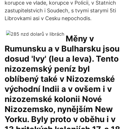
korupce ve vlade, korupce v Policii, v Statnich
zastupitelstvich i Soudech, s tvymi starymi 5ti
Librovkami asi v Cesku nepochodis.
Měny v
Rumunsku a v Bulharsku jsou
dosud 'lvy' (leu a leva). Tento
nizozemský peníz byl
oblíbený také v Nizozemské
východní Indii a v ovšem i v
nizozemské kolonii Nové
Nizozemsko, nynějším New
Yorku. Byly proto v oběhu i v