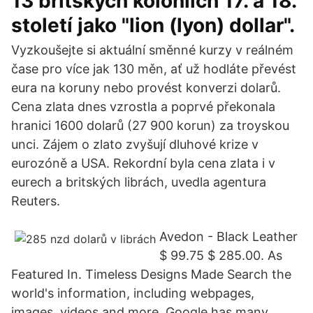
13 britských koloniích 17. a 18.
století jako "lion (lyon) dollar".
Vyzkoušejte si aktuální směnné kurzy v reálném
čase pro více jak 130 měn, ať už hodláte převést
eura na koruny nebo provést konverzi dolarů.
Cena zlata dnes vzrostla a poprvé překonala
hranici 1600 dolarů (27 900 korun) za troyskou
unci. Zájem o zlato zvyšují dluhové krize v
eurozóně a USA. Rekordní byla cena zlata i v
eurech a britských librách, uvedla agentura
Reuters.
Avedon - Black Leather
$ 99.75 $ 285.00. As
Featured In. Timeless Designs Made Search the
world's information, including webpages,
images, videos and more. Google has many