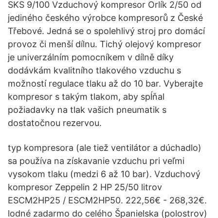
SKS 9/100 Vzduchový kompresor Orlík 2/50 od
jediného českého výrobce kompresorů z České
Třebové. Jedná se o spolehlivý stroj pro domácí
provoz či menší dílnu. Tichý olejový kompresor
je univerzálním pomocníkem v dílně díky
dodávkám kvalitního tlakového vzduchu s
možností regulace tlaku až do 10 bar. Vyberajte
kompresor s takým tlakom, aby spĺňal
požiadavky na tlak vašich pneumatik s
dostatočnou rezervou.
typ kompresora (ale tiež ventilátor a dúchadlo)
sa používa na získavanie vzduchu pri veľmi
vysokom tlaku (medzi 6 až 10 bar). Vzduchový
kompresor Zeppelin 2 HP 25/50 litrov
ESCM2HP25 / ESCM2HP50. 222,56€ - 268,32€.
lodné zadarmo do celého Španielska (polostrov)