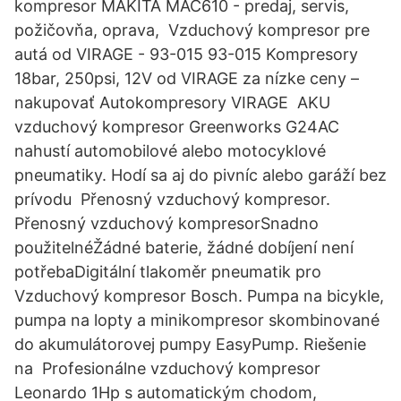
kompresor MAKITA MAC610 - predaj, servis,
požičovňa, oprava, Vzduchový kompresor pre
autá od VIRAGE - 93-015 93-015 Kompresory
18bar, 250psi, 12V od VIRAGE za nízke ceny –
nakupovať Autokompresory VIRAGE AKU
vzduchový kompresor Greenworks G24AC
nahustí automobilové alebo motocyklové
pneumatiky. Hodí sa aj do pivníc alebo garáží bez
prívodu Přenosný vzduchový kompresor.
Přenosný vzduchový kompresorSnadno
použitelnéŽádné baterie, žádné dobíjení není
potřebaDigitální tlakoměr pneumatik pro
Vzduchový kompresor Bosch. Pumpa na bicykle,
pumpa na lopty a minikompresor skombinované
do akumulátorovej pumpy EasyPump. Riešenie
na Profesionálne vzduchový kompresor
Leonardo 1Hp s automatickým chodom,