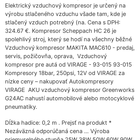
Elektrický vzduchový kompresor je určený na
výrobu stlačeného vzduchu všade tam, kde je
stlačený vzduch potrebný (na. Cena s DPH:
324.67 €. Kompresor Scheppach HC 26 je
spolehlivý stroj, který se hodí na všechny běžné
Vzduchový kompresor MAKITA MAC610 - predaj,
servis, požičovňa, oprava, Vzduchový
kompresor pre autá od VIRAGE - 93-015 93-015
Kompresory 18bar, 250psi, 12V od VIRAGE za
nízke ceny – nakupovať Autokompresory
VIRAGE AKU vzduchový kompresor Greenworks
G24AC nahustí automobilové alebo motocyklové
pneumatiky.
Dĺžka hadice: 0,2 m . Prejsť na produkt *
Nezáväzná odporúčaná cena … Výroba
priemyselného stupňa 25W 38W 50W 60W 90W