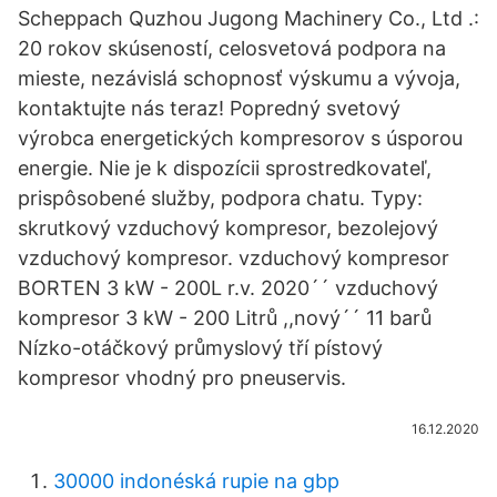
Scheppach Quzhou Jugong Machinery Co., Ltd .:
20 rokov skúseností, celosvetová podpora na
mieste, nezávislá schopnosť výskumu a vývoja,
kontaktujte nás teraz! Popredný svetový
výrobca energetických kompresorov s úsporou
energie. Nie je k dispozícii sprostredkovateľ,
prispôsobené služby, podpora chatu. Typy:
skrutkový vzduchový kompresor, bezolejový
vzduchový kompresor. vzduchový kompresor
BORTEN 3 kW - 200L r.v. 2020´´ vzduchový
kompresor 3 kW - 200 Litrů ,,nový´´ 11 barů
Nízko-otáčkový průmyslový tří pístový
kompresor vhodný pro pneuservis.
16.12.2020
30000 indonéská rupie na gbp