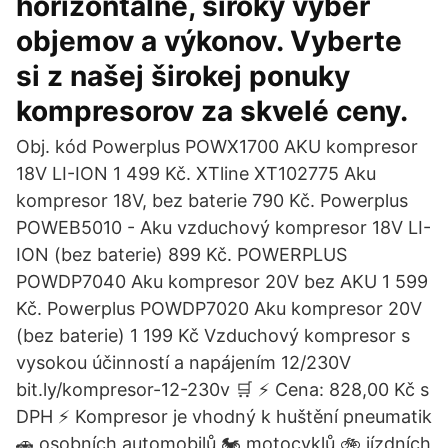
horizontálne, široký výber
objemov a výkonov. Vyberte
si z našej širokej ponuky
kompresorov za skvelé ceny.
Obj. kód Powerplus POWX1700 AKU kompresor
18V LI-ION 1 499 Kč. XTline XT102775 Aku
kompresor 18V, bez baterie 790 Kč. Powerplus
POWEB5010 - Aku vzduchový kompresor 18V LI-
ION (bez baterie) 899 Kč. POWERPLUS
POWDP7040 Aku kompresor 20V bez AKU 1 599
Kč. Powerplus POWDP7020 Aku kompresor 20V
(bez baterie) 1 199 Kč Vzduchový kompresor s
vysokou účinností a napájením 12/230V
bit.ly/kompresor-12-230v 🛒 ⚡ Cena: 828,00 Kč s
DPH ⚡ Kompresor je vhodný k huštění pneumatik
🚗 osobních automobilů 🏍 motocyklů 🚲 jízdních