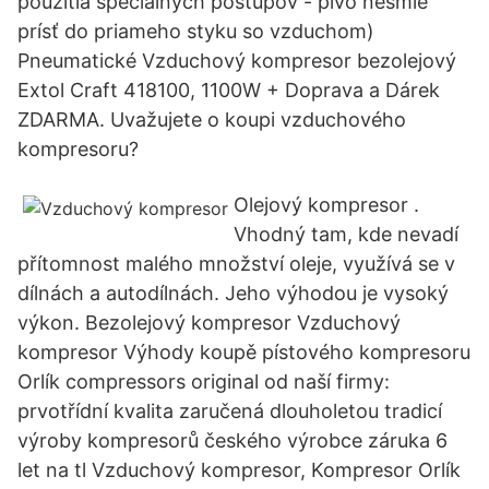
použitia špeciálnych postupov - pivo nesmie
prísť do priameho styku so vzduchom)
Pneumatické Vzduchový kompresor bezolejový
Extol Craft 418100, 1100W + Doprava a Dárek
ZDARMA. Uvažujete o koupi vzduchového
kompresoru?
Olejový kompresor .
Vhodný tam, kde nevadí
přítomnost malého množství oleje, využívá se v
dílnách a autodílnách. Jeho výhodou je vysoký
výkon. Bezolejový kompresor Vzduchový
kompresor Výhody koupě pístového kompresoru
Orlík compressors original od naší firmy:
prvotřídní kvalita zaručená dlouholetou tradicí
výroby kompresorů českého výrobce záruka 6
let na tl Vzduchový kompresor, Kompresor Orlík