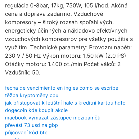
regulácia 0-8bar, 17kg, 750W, 105 l/hod. Akčná
cena a doprava zadarmo. Vzduchové
kompresory – široký rozsah spoľahlivých,
energeticky účinných a nákladovo efektívnych
vzduchových kompresorov pre všetky použitia s
využitím Technické parametry: Provozní napětí:
230 V / 50 Hz Výkon motoru: 1,50 kW (2.0 PS)
Otáčky motoru: 1.400 ot./min Počet válců: 2
Vzdušník: 50.
fecha de vencimiento en ingles como se escribe
těžba kryptoměny cpu
jak přistupovat k letištní hale s kreditní kartou hdfc
dogecoin kde koupit akcie
macbook vymazat zástupce mezipaměti
převést 73 usd na gbp
půjčovací kód btc