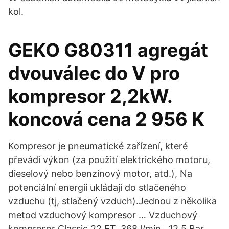
kol.
GEKO G80311 agregát
dvouválec do V pro
kompresor 2,2kW.
koncová cena 2 956 K
Kompresor je pneumatické zařízení, které
převádí výkon (za použití elektrického motoru,
dieselový nebo benzínový motor, atd.), Na
potenciální energii ukládají do stlačeného
vzduchu (tj, stlačený vzduch).Jednou z několika
metod vzduchový kompresor … Vzduchový
kompresor Classic 22 ET, 368 l/min., 12,5 Bar,