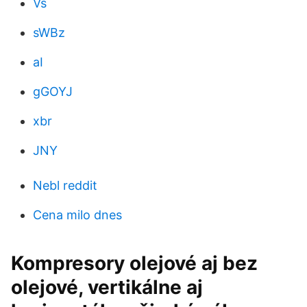
Vs
sWBz
aI
gGOYJ
xbr
JNY
Nebl reddit
Cena milo dnes
Kompresory olejové aj bez
olejové, vertikálne aj